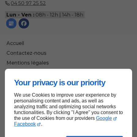
04 50 97 25 52
Lun - Ven :
08h - 12h | 14h - 18h
Accueil
Contactez-nous
Mentions légales
Plan du site
Your privacy is our priority
We use Cookies to improve user experience by
Haut de page
personalising content and ads, as well as
analyzing traffic and optimizing social networks
functionalities. By clicking "I Agree" you consent to
the use of Cookies from our providers
Google
Facebook
.