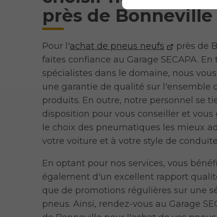
près de Bonneville
Pour l'
achat de pneus neufs
près de B
faites confiance au Garage SECAPA. En 
spécialistes dans le domaine, nous vous
une garantie de qualité sur l'ensemble 
produits. En outre, notre personnel se ti
disposition pour vous conseiller et vous
le choix des pneumatiques les mieux a
votre voiture et à votre style de conduite
En optant pour nos services, vous bénéf
également d'un excellent rapport qualité
que de promotions régulières sur une s
pneus. Ainsi, rendez-vous au Garage S