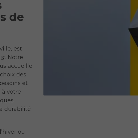
s
s de
lle, est
. Notre
s accueille
 choix des
besoins et
 à votre
rques
a durabilité
’hiver ou