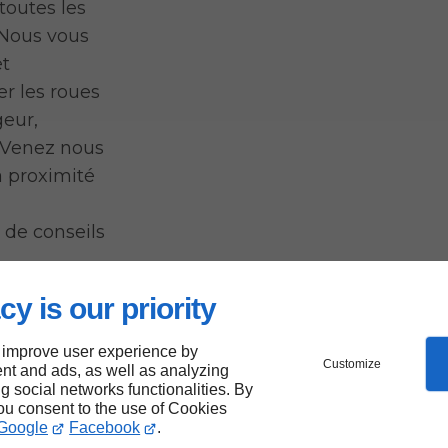
toutes les
 Nous vous
et
er les roues
geur,
s. Venez nous
à proximité
 de conseils
cy is our priority
 improve user experience by
Customize
nt and ads, as well as analyzing
es de
ng social networks functionalities. By
you consent to the use of Cookies
ge
Google
Facebook
.