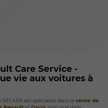
ult Care Service -
ue vie aux voitures à
 SECAPA est spécialisé dans la
vente de
s Renault
et
Dacia
ainsi que dans