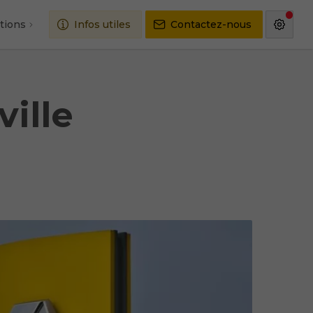
tions
Infos utiles
Contactez-nous
ille