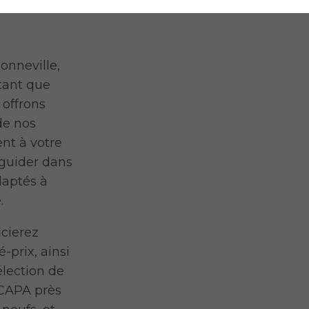
onneville,
tant que
 offrons
de nos
ent à votre
 guider dans
daptés à
.
icierez
-prix, ainsi
élection de
ECAPA près