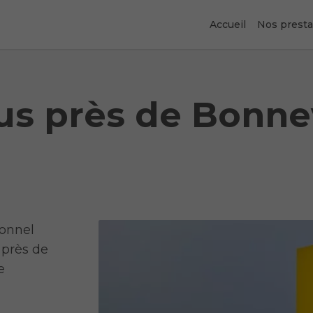
Accueil
Nos presta
s près de Bonnev
ionnel
 près de
e
.